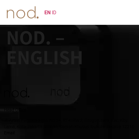
EN
ID
NOD. –
ENGLISH
Head Office
Jl. Arteri Permata Hijau No.34, RT.4/RW.2, Grogol Utara, Kec. Kby.
Lama, Kota Jakarta Selatan, Daerah Khusus Ibukota Jakarta 12210
Email